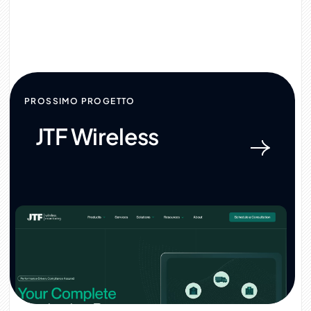
PROSSIMO PROGETTO
JTF Wireless