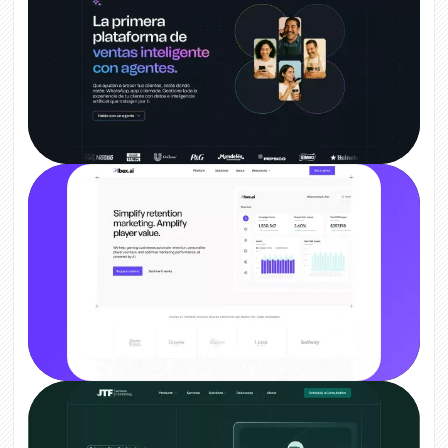
Yalo
Ibex