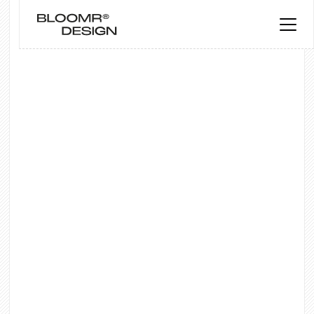
Progettazione
Siamo un'agenzia di web design che
offre siti Web su misura e sviluppo
Webflow per piccole imprese, società
di intelligenza artificiale e start-up a
New York.
Preventivo Gratuito
Preventivo Gratuito