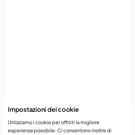
GET A FREE QUOTE LET'S TALK
Impostazioni dei cookie
Utilizziamo i cookie per offrirti la migliore
Agenzia di web design a New York specializzata nella
esperienza possibile. Ci consentono inoltre di
progettazione di siti web, nello sviluppo con